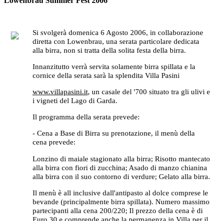
Lowenbrau Summer Fest 2006
Si svolgerà domenica 6 Agosto 2006, in collaborazione
diretta con Lowenbrau, una serata particolare dedicata
alla birra, non si tratta della solita festa della birra.
Innanzitutto verrà servita solamente birra spillata e la
cornice della serata sarà la splendita Villa Pasini
www.villapasini.it
, un casale del '700 situato tra gli ulivi e
i vigneti del Lago di Garda.
Il programma della serata prevede:
- Cena a Base di Birra su prenotazione, il menù della
cena prevede:
Lonzino di maiale stagionato alla birra; Risotto mantecato
alla birra con fiori di zucchina; Asado di manzo chianina
alla birra con il suo contorno di verdure; Gelato alla birra.
Il menù è all inclusive dall'antipasto al dolce comprese le
bevande (principalmente birra spillata). Numero massimo
partecipanti alla cena 200/220; Il prezzo della cena è di
Euro 30 e comprende anche la permanenza in Villa per il