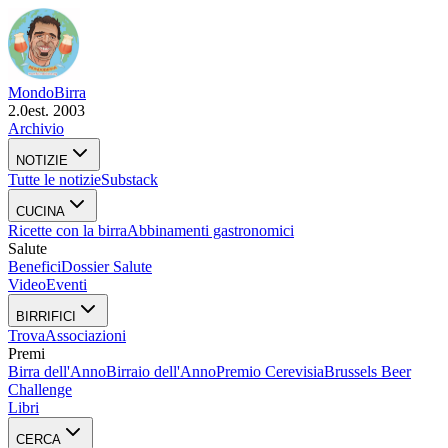
Mondo
Birra
2.0
est. 2003
Archivio
NOTIZIE
Tutte le notizie
Substack
CUCINA
Ricette con la birra
Abbinamenti gastronomici
Salute
Benefici
Dossier Salute
Video
Eventi
BIRRIFICI
Trova
Associazioni
Premi
Birra dell'Anno
Birraio dell'Anno
Premio Cerevisia
Brussels Beer
Challenge
Libri
CERCA