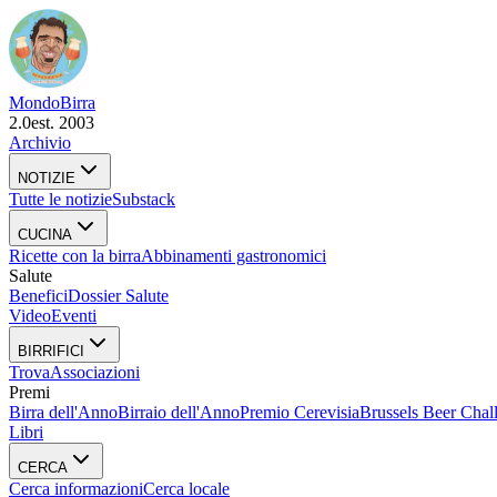
Mondo
Birra
2.0
est. 2003
Archivio
NOTIZIE
Tutte le notizie
Substack
CUCINA
Ricette con la birra
Abbinamenti gastronomici
Salute
Benefici
Dossier Salute
Video
Eventi
BIRRIFICI
Trova
Associazioni
Premi
Birra dell'Anno
Birraio dell'Anno
Premio Cerevisia
Brussels Beer Chal
Libri
CERCA
Cerca informazioni
Cerca locale