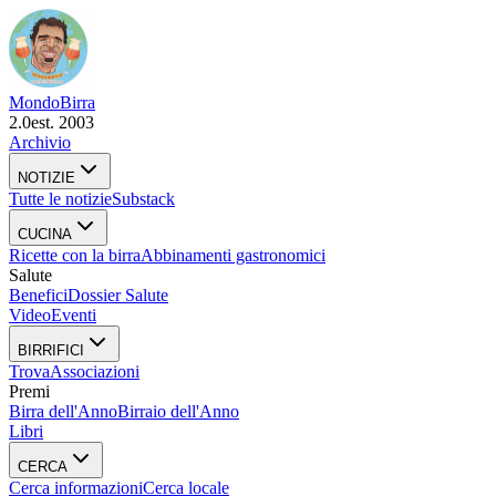
Mondo
Birra
2.0
est. 2003
Archivio
NOTIZIE
Tutte le notizie
Substack
CUCINA
Ricette con la birra
Abbinamenti gastronomici
Salute
Benefici
Dossier Salute
Video
Eventi
BIRRIFICI
Trova
Associazioni
Premi
Birra dell'Anno
Birraio dell'Anno
Libri
CERCA
Cerca informazioni
Cerca locale