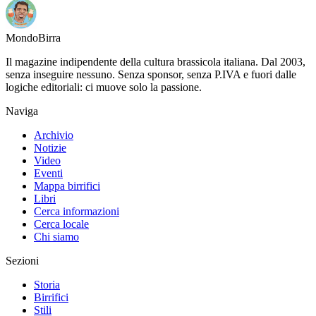
Mondo
Birra
Il magazine indipendente della cultura brassicola italiana. Dal 2003,
senza inseguire nessuno. Senza sponsor, senza P.IVA e fuori dalle
logiche editoriali: ci muove solo la passione.
Naviga
Archivio
Notizie
Video
Eventi
Mappa birrifici
Libri
Cerca informazioni
Cerca locale
Chi siamo
Sezioni
Storia
Birrifici
Stili