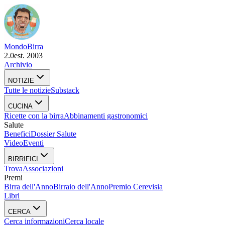
Mondo
Birra
2.0
est. 2003
Archivio
NOTIZIE
Tutte le notizie
Substack
CUCINA
Ricette con la birra
Abbinamenti gastronomici
Salute
Benefici
Dossier Salute
Video
Eventi
BIRRIFICI
Trova
Associazioni
Premi
Birra dell'Anno
Birraio dell'Anno
Premio Cerevisia
Libri
CERCA
Cerca informazioni
Cerca locale