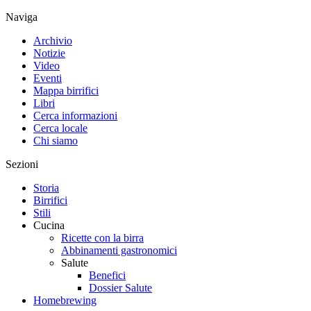
Naviga
Archivio
Notizie
Video
Eventi
Mappa birrifici
Libri
Cerca informazioni
Cerca locale
Chi siamo
Sezioni
Storia
Birrifici
Stili
Cucina
Ricette con la birra
Abbinamenti gastronomici
Salute
Benefici
Dossier Salute
Homebrewing