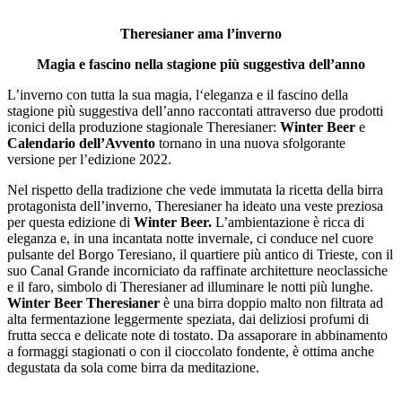
Theresianer ama l’inverno
Magia e fascino nella stagione più suggestiva dell’anno
L’inverno con tutta la sua magia, l‘eleganza e il fascino della
stagione più suggestiva dell’anno raccontati attraverso due prodotti
iconici della produzione stagionale Theresianer:
Winter Beer
e
Calendario dell’Avvento
tornano in una nuova sfolgorante
versione per l’edizione 2022.
Nel rispetto della tradizione che vede immutata la ricetta della birra
protagonista dell’inverno, Theresianer ha ideato una veste preziosa
per questa edizione di
Winter Beer.
L’ambientazione è ricca di
eleganza e, in una incantata notte invernale, ci conduce nel cuore
pulsante del Borgo Teresiano, il quartiere più antico di Trieste, con il
suo Canal Grande incorniciato da raffinate architetture neoclassiche
e il faro, simbolo di Theresianer ad illuminare le notti più lunghe.
Winter Beer
Theresianer
è una birra doppio malto non filtrata ad
alta fermentazione leggermente speziata, dai deliziosi profumi di
frutta secca e delicate note di tostato. Da assaporare in abbinamento
a formaggi stagionati o con il cioccolato fondente, è ottima anche
degustata da sola come birra da meditazione.