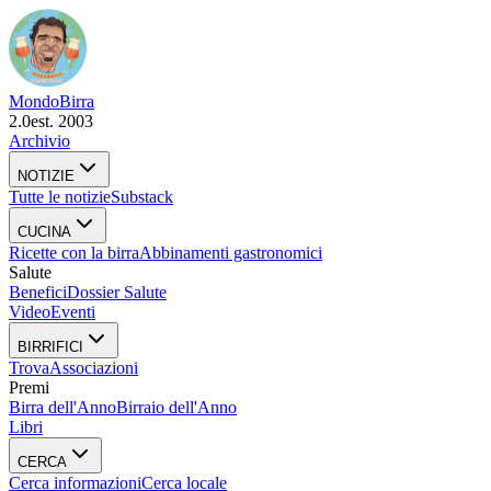
Mondo
Birra
2.0
est. 2003
Archivio
NOTIZIE
Tutte le notizie
Substack
CUCINA
Ricette con la birra
Abbinamenti gastronomici
Salute
Benefici
Dossier Salute
Video
Eventi
BIRRIFICI
Trova
Associazioni
Premi
Birra dell'Anno
Birraio dell'Anno
Libri
CERCA
Cerca informazioni
Cerca locale