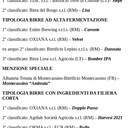
1° classificato: TDiC s.r.l. - Birrificio Terre di Confine (LT)–
Siepe
2° classificato: Birra del Borgo s.r.l. (RM) –
Lisa
TIPOLOGIA BIRRE AD ALTA FERMENTAZIONE
1° classificato: Entire Brewing s.r.l.s. (RM) –
Caronte
2° classificato: OXIANA s.r.l. (RM) –
Velvet
ex aequo 2° classificato: Birrificio Lepino s.r.l.s. (RM) –
Dannata
3° classificato: Birra Losa s.r.l. Agricola (LT) –
Bomber IPA
MENZIONE SPECIALE
Albaneta Tenuta di Montecassino-Birrificio Montecassino (FR) –
Montecassino “Ambrata”
TIPOLOGIA BIRRE CON INGREDIENTI DA FILIERA
CORTA
1° classificato: OXIANA s.r.l. (RM) –
Doppio Passo
2° classificato: Agrilab Società Agricola s.r.l. (RM) –
Harvest 2021
3° classificato: ORMA s.r.l.- ECB (RM) –
Bulla