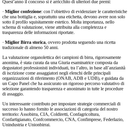
Quest’anno il concorso si è arricchito di ulteriori due premi:
·
Miglior confezione
: con l’obiettivo di evidenziare le caratteristiche
che una bottiglia e, soprattutto una etichetta, devono avere non solo
sotto il profilo squisitamente estetico. Molta importanza, nello
schema di valutazione, viene attribuita alla completezza e
trasparenza delle informazioni riportate.
·
Miglior Birra storica
, ovvero prodotta seguendo una ricetta
tradizionale di almeno 50 anni.
La valutazione organolettica dei campioni di birra, rigorosamente
anonima, è stata curata da una Giuria esaminatrice composta da
degustatori professionisti individuati, tra l’altro, in base all’anzianità
di iscrizione come assaggiatori negli elenchi delle principali
organizzazioni di riferimento (ONAB, ADB e UDB), e guidata da
un Capo Panel che ha assicurato un rigoroso percorso valutativo di
selezione garantendo trasparenza e anonimato in tutte le procedure
di assaggio.
Un interessante contributo per impostare strategie commerciali di
successo lo hanno fornito le associazioni di categoria del nostro
territorio: Assobirra, CIA, Coldiretti, Confagricoltura,
Confartigianato, Confcommercio, CNA, Confimprese, Federlazio,
Unindustria e Unionbirrai.