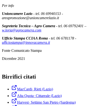
Per info
Unioncamere Lazio
- tel. 06 69940153 -
areapromozione@unioncamerelazio.it
Segreteria Tecnica – Agro Camera
- tel. 06 69792401 –
w.loria@agrocamera.com
Ufficio Stampa CCIAA Roma
- tel. 06 6781178 -
ufficiostampa@innovacamera.it
Fonte Comunicato Stampa
Dicembre 2021
Birrifici citati
MacCardi
·
Rieti
(Lazio)
Alta Quota
·
Cittareale
(Lazio)
Harvest
·
Settimo San Pietro
(Sardegna)