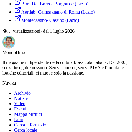
Birra Del Borgo
·
Borgorose
(Lazio)
Agrilab
·
Campagnano di Roma
(Lazio)
Montecassino
·
Cassino
(Lazio)
👁
…
visualizzazioni
· dal 1 luglio 2026
Mondo
Birra
Il magazine indipendente della cultura brassicola italiana. Dal 2003,
senza inseguire nessuno. Senza sponsor, senza P.IVA e fuori dalle
logiche editoriali: ci muove solo la passione.
Naviga
Archivio
Notizie
Video
Eventi
Mappa birrifici
Libri
Cerca informazioni
Cerca locale