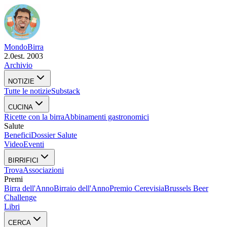
Mondo
Birra
2.0
est. 2003
Archivio
NOTIZIE
Tutte le notizie
Substack
CUCINA
Ricette con la birra
Abbinamenti gastronomici
Salute
Benefici
Dossier Salute
Video
Eventi
BIRRIFICI
Trova
Associazioni
Premi
Birra dell'Anno
Birraio dell'Anno
Premio Cerevisia
Brussels Beer
Challenge
Libri
CERCA