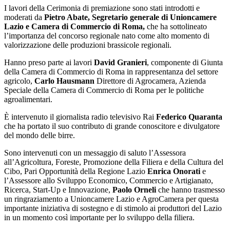
I lavori della Cerimonia di premiazione sono stati introdotti e
moderati da
Pietro Abate, Segretario generale di Unioncamere
Lazio e Camera di Commercio di Roma,
che ha sottolineato
l’importanza del concorso regionale nato come alto momento di
valorizzazione delle produzioni brassicole regionali.
Hanno preso parte ai lavori
David Granieri
, componente di Giunta
della Camera di Commercio di Roma in rappresentanza del settore
agricolo,
Carlo Hausmann
Direttore di Agrocamera, Azienda
Speciale della Camera di Commercio di Roma per le politiche
agroalimentari.
È intervenuto il giornalista radio televisivo Rai
Federico Quaranta
che ha portato il suo contributo di grande conoscitore e divulgatore
del mondo delle birre.
Sono intervenuti con un messaggio di saluto l’Assessora
all’Agricoltura, Foreste, Promozione della Filiera e della Cultura del
Cibo, Pari Opportunità della Regione Lazio
Enrica Onorati
e
l’Assessore allo Sviluppo Economico, Commercio e Artigianato,
Ricerca, Start-Up e Innovazione,
Paolo Orneli
che hanno trasmesso
un ringraziamento a Unioncamere Lazio e AgroCamera per questa
importante iniziativa di sostegno e di stimolo ai produttori del Lazio
in un momento così importante per lo sviluppo della filiera.