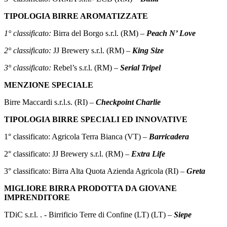
TIPOLOGIA BIRRE AROMATIZZATE
1° classificato:
Birra del Borgo s.r.l. (RM) –
Peach N’ Love
2° classificato:
JJ Brewery s.r.l. (RM) –
King Size
3° classificato:
Rebel’s s.r.l. (RM) –
Serial Tripel
MENZIONE SPECIALE
Birre Maccardi s.r.l.s. (RI) –
Checkpoint Charlie
TIPOLOGIA BIRRE SPECIALI ED INNOVATIVE
1° classificato: Agricola Terra Bianca (VT) –
Barricadera
2° classificato: JJ Brewery s.r.l. (RM) –
Extra Life
3° classificato: Birra Alta Quota Azienda Agricola (RI) –
Greta
MIGLIORE BIRRA PRODOTTA DA GIOVANE
IMPRENDITORE
TDiC s.r.l. . - Birrificio Terre di Confine (LT) (LT) –
Siepe