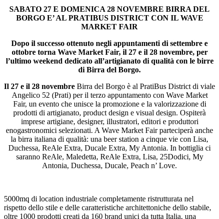
SABATO 27 E DOMENICA 28 NOVEMBRE BIRRA DEL
BORGO E’ AL PRATIBUS DISTRICT CON IL WAVE
MARKET FAIR
Dopo il successo ottenuto negli appuntamenti di settembre e
ottobre torna Wave Market Fair, il 27 e il 28 novembre, per
l’ultimo weekend dedicato all’artigianato di qualità con le birre
di Birra del Borgo.
Il 27 e il 28 novembre
Birra del Borgo è al PratiBus District di viale
Angelico 52 (Prati) per il terzo appuntamento con Wave Market
Fair, un evento che unisce la promozione e la valorizzazione di
prodotti di artigianato, product design e visual design. Ospiterà
imprese artigiane, designer, illustratori, editori e produttori
enogastronomici selezionati. A Wave Market Fair parteciperà anche
la birra italiana di qualità: una beer station a cinque vie con Lisa,
Duchessa, ReAle Extra, Ducale Extra, My Antonia. In bottiglia ci
saranno ReAle, Maledetta, ReAle Extra, Lisa, 25Dodici, My
Antonia, Duchessa, Ducale, Peach n’ Love.
5000mq di location industriale completamente ristrutturata nel
rispetto dello stile e delle caratteristiche architettoniche dello stabile,
oltre 1000 prodotti creati da 160 brand unici da tutta Italia, una