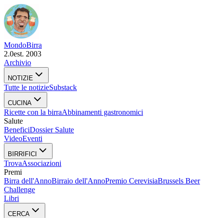
Mondo
Birra
2.0
est. 2003
Archivio
NOTIZIE
Tutte le notizie
Substack
CUCINA
Ricette con la birra
Abbinamenti gastronomici
Salute
Benefici
Dossier Salute
Video
Eventi
BIRRIFICI
Trova
Associazioni
Premi
Birra dell'Anno
Birraio dell'Anno
Premio Cerevisia
Brussels Beer
Challenge
Libri
CERCA