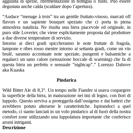
aggiunta di spezie, rifermentazione in bottiglia o fusto. Può essere
degustata anche calda (scaldare dopo l’apertura).
“Audace “menage à trois” tra un gentile fruttato-vinoso, marcati off
flavors e un sapiente bouquet speziato che ci porta in piena
atmosfera natalizia. Ne risulta una birra piacevole ed originale, in
puro stile Loverier, che viene esplicitamente proposta dal produttore
a due diverse temperature di servizio.
Intorno ai dieci gradi spiccheranno le note fruttate di fragola,
lampone e ribes rosso mentre intorno ai settanta gradi, come un vin
brulé, saranno accentuate note speziate, pungenti e balsamiche a
regalarci un sano calore (sensazione boccale di warming) che fa di
questa birra un perfetto e sensuale ”nightcap”.” Lorenzo Dabove
aka Kuaska
Pindarica
Wild Bitter Ale di 8,3°. Un tempo nelle Fiandre si usava cospargere
la superficie della birra, in maturazione nei tini di legno, con fiori di
luppolo. Questo serviva a proteggerla dall’ossigeno e dai batteri che
avrebbero potuto alterarne le caratteristiche. Ispirandoci a quel
metodo, ci siamo lanciati in un volo pindarico al di fuori della nostra
comfort zone utilizzando una luppolatura importante che conferisce
aromi intriganti.
Descrizione