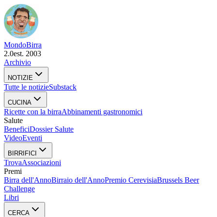
Mondo
Birra
2.0
est. 2003
Archivio
NOTIZIE
Tutte le notizie
Substack
CUCINA
Ricette con la birra
Abbinamenti gastronomici
Salute
Benefici
Dossier Salute
Video
Eventi
BIRRIFICI
Trova
Associazioni
Premi
Birra dell'Anno
Birraio dell'Anno
Premio Cerevisia
Brussels Beer
Challenge
Libri
CERCA