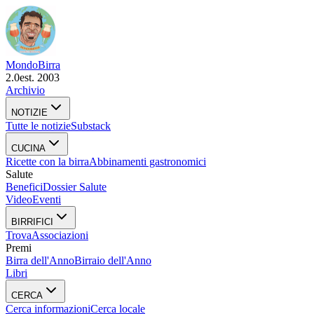
Mondo
Birra
2.0
est. 2003
Archivio
NOTIZIE
Tutte le notizie
Substack
CUCINA
Ricette con la birra
Abbinamenti gastronomici
Salute
Benefici
Dossier Salute
Video
Eventi
BIRRIFICI
Trova
Associazioni
Premi
Birra dell'Anno
Birraio dell'Anno
Libri
CERCA
Cerca informazioni
Cerca locale