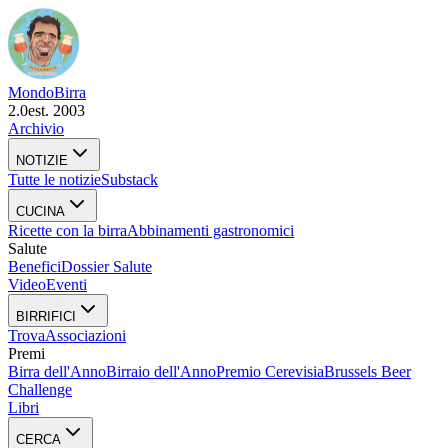
Mondo
Birra
2.0
est. 2003
Archivio
NOTIZIE
Tutte le notizie
Substack
CUCINA
Ricette con la birra
Abbinamenti gastronomici
Salute
Benefici
Dossier Salute
Video
Eventi
BIRRIFICI
Trova
Associazioni
Premi
Birra dell'Anno
Birraio dell'Anno
Premio Cerevisia
Brussels Beer
Challenge
Libri
CERCA