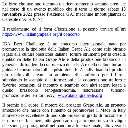
Le birre che avranno ottenuto un riconoscimento saranno premiate
nel corso di un evento pubblico che si terrà il giorno sabato
13
novembre 2021
presso l’Azienda GAI macchine imbottigliatrici di
Ceresole d’Alba (CN).
Il regolamento ed il form d’iscrizione si possono trovare all’url
https://www.italiangrapeale.org/il-concorso
IGA Beer Challenge è un concorso internazionale nato per
promuovere la tipologia delle Italian Grape Ale come stile birrario
legato alla cultura brassicola italiana, fornire strumenti per la crescita
qualitativa delle Italian Grape Ale e della produzione brassicola in
generale, diffondere la conoscenza delle IGA e della cultura birraria,
guidare i consumatori all’acquisto delle IGA individuando i prodotti
più meritevoli, creare un ambiente di confronto per i birrai,
stimolando lo scambio di informazioni e la cooperazione tra loro e
favorire occasioni di incontro e scambio con altri settori legati a
quello brassicolo (enogastronomia, ristorazione, turismo,
promozione dei territori, ecc.).
www.italiangrapeale.org
Il premio è il cuore, il motore del progetto Grape Ale, un progetto
ambizioso che nasce con l’intento di promuovere il Made in Italy
attraverso le eccellenze di uno stile birrario in grado di raccontare il
territorio nel bicchiere, attingendo ad un patrimonio unico di vitigni
che sono già protagonisti nel panorama internazionale, attraverso la