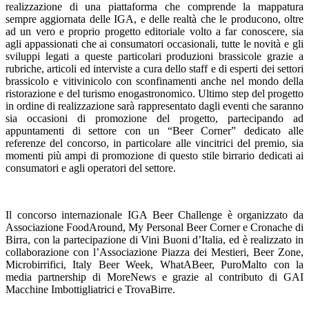
realizzazione di una piattaforma che comprende la mappatura
sempre aggiornata delle IGA, e delle realtà che le producono, oltre
ad un vero e proprio progetto editoriale volto a far conoscere, sia
agli appassionati che ai consumatori occasionali, tutte le novità e gli
sviluppi legati a queste particolari produzioni brassicole grazie a
rubriche, articoli ed interviste a cura dello staff e di esperti dei settori
brassicolo e vitivinicolo con sconfinamenti anche nel mondo della
ristorazione e del turismo enogastronomico. Ultimo step del progetto
in ordine di realizzazione sarà rappresentato dagli eventi che saranno
sia occasioni di promozione del progetto, partecipando ad
appuntamenti di settore con un “Beer Corner” dedicato alle
referenze del concorso, in particolare alle vincitrici del premio, sia
momenti più ampi di promozione di questo stile birrario dedicati ai
consumatori e agli operatori del settore.
Il concorso internazionale IGA Beer Challenge è organizzato da
Associazione FoodAround, My Personal Beer Corner e Cronache di
Birra, con la partecipazione di Vini Buoni d’Italia, ed è realizzato in
collaborazione con l’Associazione Piazza dei Mestieri, Beer Zone,
Microbirrifici, Italy Beer Week, WhatABeer, PuroMalto con la
media partnership di MoreNews e grazie al contributo di GAI
Macchine Imbottigliatrici e TrovaBirre.