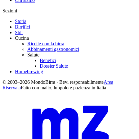
Chi siamo
Sezioni
Storia
Birrifici
Stili
Cucina
Ricette con la birra
Abbinamenti gastronomici
Salute
Benefici
Dossier Salute
Homebrewing
© 2003–2026 MondoBirra · Bevi responsabilmente
Area
Riservata
Fatto con malto, luppolo e pazienza in Italia