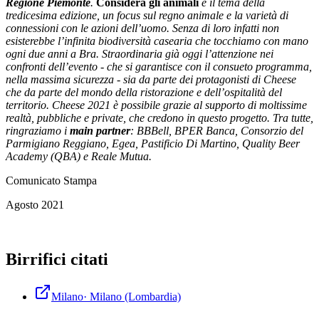
Regione Piemonte
.
Considera gli animali
è il tema della
tredicesima edizione, un focus sul regno animale e la varietà di
connessioni con le azioni dell’uomo. Senza di loro infatti non
esisterebbe l’infinita biodiversità casearia che tocchiamo con mano
ogni due anni a Bra. Straordinaria già oggi l’attenzione nei
confronti dell’evento - che si garantisce con il consueto programma,
nella massima sicurezza - sia da parte dei protagonisti di Cheese
che da parte del mondo della ristorazione e dell’ospitalità del
territorio. Cheese 2021 è possibile grazie al supporto di moltissime
realtà, pubbliche e private, che credono in questo progetto. Tra tutte,
ringraziamo i
main partner
: BBBell, BPER Banca, Consorzio del
Parmigiano Reggiano, Egea, Pastificio Di Martino, Quality Beer
Academy (QBA) e Reale Mutua.
Comunicato Stampa
Agosto 2021
Birrifici citati
Milano
·
Milano
(Lombardia)