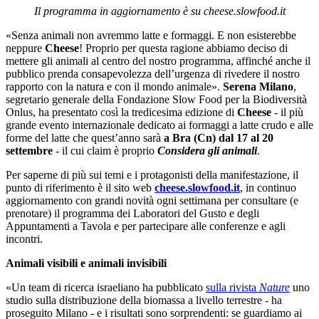
Il programma in aggiornamento è su cheese.slowfood.it
«Senza animali non avremmo latte e formaggi. E non esisterebbe
neppure
Cheese
! Proprio per questa ragione abbiamo deciso di
mettere gli animali al centro del nostro programma, affinché anche il
pubblico prenda consapevolezza dell’urgenza di rivedere il nostro
rapporto con la natura e con il mondo animale».
Serena Milano
,
segretario generale della Fondazione Slow Food per la Biodiversità
Onlus, ha presentato così la tredicesima edizione di
Cheese
- il più
grande evento internazionale dedicato ai formaggi a latte crudo e alle
forme del latte che quest’anno sarà
a Bra (Cn) dal 17 al 20
settembre
- il cui claim è proprio
Considera gli animali
.
Per saperne di più sui temi e i protagonisti della manifestazione, il
punto di riferimento è il sito web
cheese.slowfood.it
, in continuo
aggiornamento con grandi novità ogni settimana per consultare (e
prenotare) il programma dei Laboratori del Gusto e degli
Appuntamenti a Tavola e per partecipare alle conferenze e agli
incontri.
Animali visibili e animali invisibili
«Un team di ricerca israeliano ha pubblicato
sulla rivista
Nature
uno
studio sulla distribuzione della biomassa a livello terrestre - ha
proseguito Milano - e i risultati sono sorprendenti: se guardiamo ai