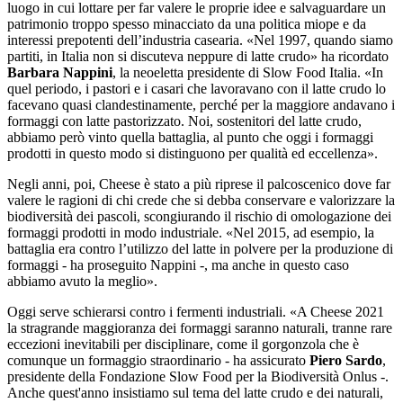
luogo in cui lottare per far valere le proprie idee e salvaguardare un
patrimonio troppo spesso minacciato da una politica miope e da
interessi prepotenti dell’industria casearia. «Nel 1997, quando siamo
partiti, in Italia non si discuteva neppure di latte crudo» ha ricordato
Barbara Nappini
, la neoeletta presidente di Slow Food Italia. «In
quel periodo, i pastori e i casari che lavoravano con il latte crudo lo
facevano quasi clandestinamente, perché per la maggiore andavano i
formaggi con latte pastorizzato. Noi, sostenitori del latte crudo,
abbiamo però vinto quella battaglia, al punto che oggi i formaggi
prodotti in questo modo si distinguono per qualità ed eccellenza».
Negli anni, poi, Cheese è stato a più riprese il palcoscenico dove far
valere le ragioni di chi crede che si debba conservare e valorizzare la
biodiversità dei pascoli, scongiurando il rischio di omologazione dei
formaggi prodotti in modo industriale. «Nel 2015, ad esempio, la
battaglia era contro l’utilizzo del latte in polvere per la produzione di
formaggi - ha proseguito Nappini -, ma anche in questo caso
abbiamo avuto la meglio».
Oggi serve schierarsi contro i fermenti industriali. «A Cheese 2021
la stragrande maggioranza dei formaggi saranno naturali, tranne rare
eccezioni inevitabili per disciplinare, come il gorgonzola che è
comunque un formaggio straordinario - ha assicurato
Piero Sardo
,
presidente della Fondazione Slow Food per la Biodiversità Onlus -.
Anche quest'anno insistiamo sul tema del latte crudo e dei naturali,