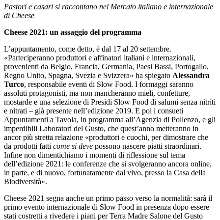
Pastori e casari si raccontano nel Mercato italiano e internazionale
di Cheese
Cheese 2021: un assaggio del programma
L’appuntamento, come detto, è dal 17 al 20 settembre.
«Parteciperanno produttori e affinatori italiani e internazionali,
provenienti da Belgio, Francia, Germania, Paesi Bassi, Portogallo,
Regno Unito, Spagna, Svezia e Svizzera» ha spiegato
Alessandra
Turco
, responsabile eventi di Slow Food. I formaggi saranno
assoluti protagonisti, ma non mancheranno mieli, confetture,
mostarde e una selezione di Presìdi Slow Food di salumi senza nitriti
e nitrati – già presente nell’edizione 2019. E poi i consueti
Appuntamenti a Tavola, in programma all’Agenzia di Pollenzo, e gli
imperdibili Laboratori del Gusto, che quest’anno metteranno in
ancor più stretta relazione «produttori e cuochi, per dimostrare che
da prodotti fatti
come si deve
possono nascere piatti straordinari.
Infine non dimentichiamo i momenti di riflessione sul tema
dell’edizione 2021: le conferenze che si svolgeranno ancora online,
in parte, e di nuovo, fortunatamente dal vivo, presso la Casa della
Biodiversità».
Cheese 2021 segna anche un primo passo verso la normalità: sarà il
primo evento internazionale di Slow Food in presenza dopo essere
stati costretti a rivedere i piani per Terra Madre Salone del Gusto