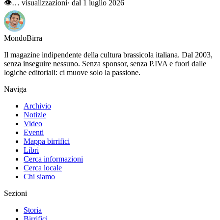
👁
…
visualizzazioni
· dal 1 luglio 2026
Mondo
Birra
Il magazine indipendente della cultura brassicola italiana. Dal 2003,
senza inseguire nessuno. Senza sponsor, senza P.IVA e fuori dalle
logiche editoriali: ci muove solo la passione.
Naviga
Archivio
Notizie
Video
Eventi
Mappa birrifici
Libri
Cerca informazioni
Cerca locale
Chi siamo
Sezioni
Storia
Birrifici