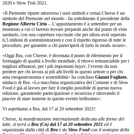
2020 e Slow Fish 2021.
«Il Piemonte riparte attraverso i suoi simboli e ormai Cheese è un
simbolo del Piemonte nel mondo - ha sottolineato il presidente della
Regione Alberto Cirio
-. L’appuntamento è a settembre per un
momento a cui ci faremo trovare preparati anche dal punto di vista
sanitario, con una copertura vaccinale che per allora avrà superato
6,5 milioni di somministrazioni e con il rispetto rigoroso di tutte le
procedure, per garantire a chi parteciperà di farlo in modo sicuro».
«Oggi Bra, con Cheese, è diventata il punto di riferimento per il
formaggio di qualità a livello mondiale, il ritrovo irrinunciabile per i
migliori affinatori, per i più importanti
buyer
, l’evento da non
perdere per chi lavora ai più alti livelli in questo settore o per chi
ama enogastronomia e sostenibilità» ha concluso
Gianni Fogliato
,
sindaco di Bra. «La macchina organizzativa del Comune e di Slow
Food è già al lavoro per fare il meglio possibile di questa nuova
edizione, garantendo partecipazione e sicurezza e ritrovando il
piacere di stare insieme in questo evento bellissimo».
Vi aspettiamo a Bra, dal 17 al 20 settembre 2021!
Cheese, la manifestazione internazionale dedicata alle forme del
latte, si terrà a
Bra (Cn) dal 17 al 20 settembre 2021
ed è
organizzata dalla città di
Bra
e da
Slow Food
con il sostegno della