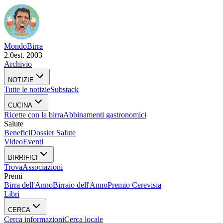
Mondo
Birra
2.0
est. 2003
Archivio
NOTIZIE
Tutte le notizie
Substack
CUCINA
Ricette con la birra
Abbinamenti gastronomici
Salute
Benefici
Dossier Salute
Video
Eventi
BIRRIFICI
Trova
Associazioni
Premi
Birra dell'Anno
Birraio dell'Anno
Premio Cerevisia
Libri
CERCA
Cerca informazioni
Cerca locale