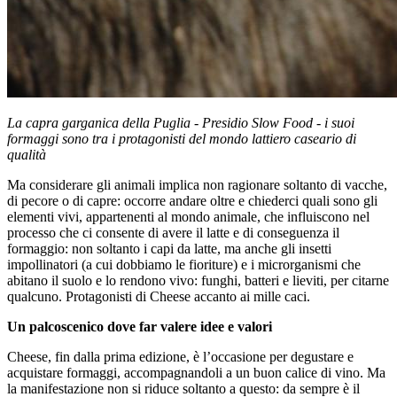
La capra garganica della Puglia - Presidio Slow Food - i suoi
formaggi sono tra i protagonisti del mondo lattiero caseario di
qualità
Ma considerare gli animali implica non ragionare soltanto di vacche,
di pecore o di capre: occorre andare oltre e chiederci quali sono gli
elementi vivi, appartenenti al mondo animale, che influiscono nel
processo che ci consente di avere il latte e di conseguenza il
formaggio: non soltanto i capi da latte, ma anche gli insetti
impollinatori (a cui dobbiamo le fioriture) e i microrganismi che
abitano il suolo e lo rendono vivo: funghi, batteri e lieviti, per citarne
qualcuno. Protagonisti di Cheese accanto ai mille caci.
Un palcoscenico dove far valere idee e valori
Cheese, fin dalla prima edizione, è l’occasione per degustare e
acquistare formaggi, accompagnandoli a un buon calice di vino. Ma
la manifestazione non si riduce soltanto a questo: da sempre è il