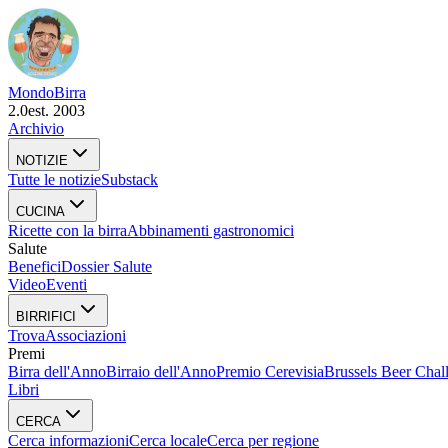
Mondo
Birra
2.0
est. 2003
Archivio
NOTIZIE
Tutte le notizie
Substack
CUCINA
Ricette con la birra
Abbinamenti gastronomici
Salute
Benefici
Dossier Salute
Video
Eventi
BIRRIFICI
Trova
Associazioni
Premi
Birra dell'Anno
Birraio dell'Anno
Premio Cerevisia
Brussels Beer Chal
Libri
CERCA
Cerca informazioni
Cerca locale
Cerca per regione