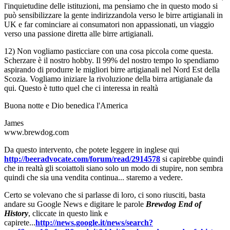
l'inquietudine delle istituzioni, ma pensiamo che in questo modo si
può sensibilizzare la gente indirizzandola verso le birre artigianali in
UK e far cominciare ai consumatori non appassionati, un viaggio
verso una passione diretta alle birre artigianali.
12) Non vogliamo pasticciare con una cosa piccola come questa.
Scherzare è il nostro hobby. Il 99% del nostro tempo lo spendiamo
aspirando di produrre le migliori birre artigianali nel Nord Est della
Scozia. Vogliamo iniziare la rivoluzione della birra artigianale da
qui. Questo è tutto quel che ci interessa in realtà
Buona notte e Dio benedica l'America
James
www.brewdog.com
Da questo intervento, che potete leggere in inglese qui
http://beeradvocate.com/forum/read/2914578
si capirebbe quindi
che in realtà gli scoiattoli siano solo un modo di stupire, non sembra
quindi che sia una vendita continua... staremo a vedere.
Certo se volevano che si parlasse di loro, ci sono riusciti, basta
andare su Google News e digitare le parole
Brewdog End of
History
, cliccate in questo link e
capirete...
http://news.google.it/news/search?