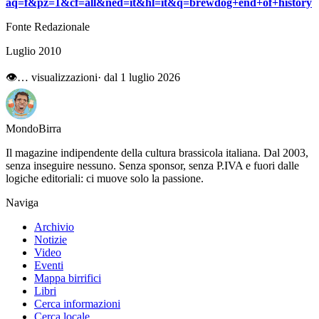
aq=f&pz=1&cf=all&ned=it&hl=it&q=brewdog+end+of+history
Fonte Redazionale
Luglio 2010
👁
…
visualizzazioni
· dal 1 luglio 2026
Mondo
Birra
Il magazine indipendente della cultura brassicola italiana. Dal 2003,
senza inseguire nessuno. Senza sponsor, senza P.IVA e fuori dalle
logiche editoriali: ci muove solo la passione.
Naviga
Archivio
Notizie
Video
Eventi
Mappa birrifici
Libri
Cerca informazioni
Cerca locale