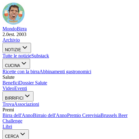
Mondo
Birra
2.0
est. 2003
Archivio
NOTIZIE
Tutte le notizie
Substack
CUCINA
Ricette con la birra
Abbinamenti gastronomici
Salute
Benefici
Dossier Salute
Video
Eventi
BIRRIFICI
Trova
Associazioni
Premi
Birra dell'Anno
Birraio dell'Anno
Premio Cerevisia
Brussels Beer
Challenge
Libri
CERCA