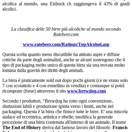
alcolica al mondo, una Eisbock ch raggiungeva il 43% di gradi
alcolici.
La classifica delle 50 birre più alcoliche al mondo secondo
Ratebeer.com
www.ratebeer.com/Ratings/TopAlcohol.asp
Questa scelta quanto meno discutibile ha attirato aspre e diffuse
critiche da parte degli animalisti, anche se alcuni sostengono che il
tipo di packaging molto unico di questa birra sia una trovata molto
lontana dalla gravità dei diritti degli animali.
La birra è praticamente sold out dopo pochi giorni (ce ne erano solo
7 con scoiattolo e 4 con ermellino in vendita) e comunque si potrà
ricomprare (forse) attraverso il sito
www.brewdog.com
Secondo i produttori, "Brewdog ha rotto ogni convenzione,
distinzioni labili e produzione spinta verso i limiti, anche nel
packaging. Questa è la birra che finisce tutte le birre. E' una miscela
audace ed eccentrica, artistica e ribelle; modifica la generale
percezione di una birra contenuta all'interno di un animale. Il nome
The End of History
deriva dal famoso lavoro del filosofo
Francis