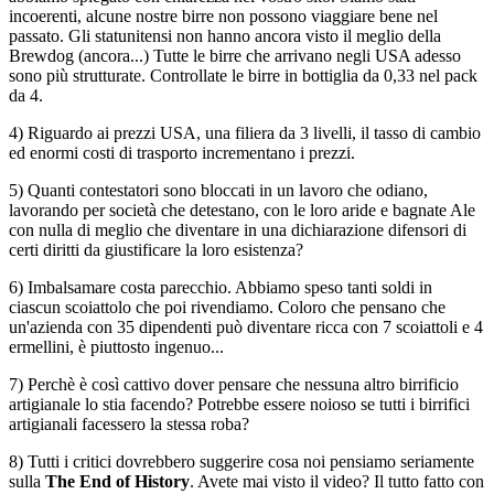
incoerenti, alcune nostre birre non possono viaggiare bene nel
passato. Gli statunitensi non hanno ancora visto il meglio della
Brewdog (ancora...) Tutte le birre che arrivano negli USA adesso
sono più strutturate. Controllate le birre in bottiglia da 0,33 nel pack
da 4.
4) Riguardo ai prezzi USA, una filiera da 3 livelli, il tasso di cambio
ed enormi costi di trasporto incrementano i prezzi.
5) Quanti contestatori sono bloccati in un lavoro che odiano,
lavorando per società che detestano, con le loro aride e bagnate Ale
con nulla di meglio che diventare in una dichiarazione difensori di
certi diritti da giustificare la loro esistenza?
6) Imbalsamare costa parecchio. Abbiamo speso tanti soldi in
ciascun scoiattolo che poi rivendiamo. Coloro che pensano che
un'azienda con 35 dipendenti può diventare ricca con 7 scoiattoli e 4
ermellini, è piuttosto ingenuo...
7) Perchè è così cattivo dover pensare che nessuna altro birrificio
artigianale lo stia facendo? Potrebbe essere noioso se tutti i birrifici
artigianali facessero la stessa roba?
8) Tutti i critici dovrebbero suggerire cosa noi pensiamo seriamente
sulla
The End of History
. Avete mai visto il video? Il tutto fatto con