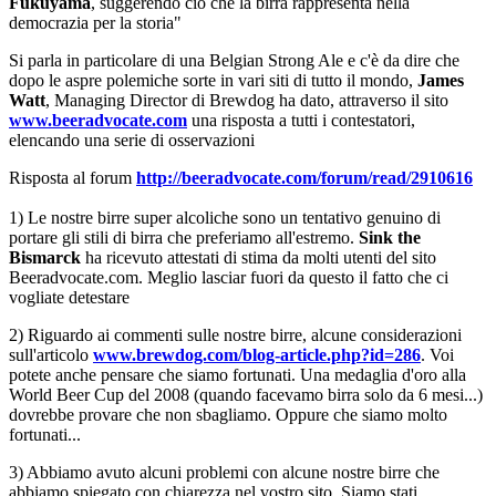
Fukuyama
, suggerendo ciò che la birra rappresenta nella
democrazia per la storia"
Si parla in particolare di una Belgian Strong Ale e c'è da dire che
dopo le aspre polemiche sorte in vari siti di tutto il mondo,
James
Watt
, Managing Director di Brewdog ha dato, attraverso il sito
www.beeradvocate.com
una risposta a tutti i contestatori,
elencando una serie di osservazioni
Risposta al forum
http://beeradvocate.com/forum/read/2910616
1) Le nostre birre super alcoliche sono un tentativo genuino di
portare gli stili di birra che preferiamo all'estremo.
Sink the
Bismarck
ha ricevuto attestati di stima da molti utenti del sito
Beeradvocate.com. Meglio lasciar fuori da questo il fatto che ci
vogliate detestare
2) Riguardo ai commenti sulle nostre birre, alcune considerazioni
sull'articolo
www.brewdog.com/blog-article.php?id=286
. Voi
potete anche pensare che siamo fortunati. Una medaglia d'oro alla
World Beer Cup del 2008 (quando facevamo birra solo da 6 mesi...)
dovrebbe provare che non sbagliamo. Oppure che siamo molto
fortunati...
3) Abbiamo avuto alcuni problemi con alcune nostre birre che
abbiamo spiegato con chiarezza nel vostro sito. Siamo stati