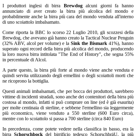
I produttori inglesi di birra
Brewdog
alcuni giorni fa hanno
annunciato di aver creato la birra più alcolica del mondo e
probabilmente anche la birra più cara del mondo venduta all'interno
di uno scoiattolo imbalsamato.
Come riporta la BBC lo scorso 22 Luglio 2010, gli scozzesi della
Brewdog, che avevano già hanno creato la Tactical Nuclear Penguin
(32% ABV, alcol per volume) e la
Sink the Bismark
41%), hanno
superato ogni record della birra più alcolica del mondo, producendo
la loro nuova birra intitolata "The End of History", che segna 55%
in percentuale di Alcol.
A parte questo, la birra più forte al mondo viene anche venduta e
quindi servita utilizzando degli ermellini o degli scoiattoli morti che
ne ricoprono la bottiglia.
Questi animali imbalsamati, che per bocca dei produttori, sarebbero
vittime di incidenti stradali, sono anche dei contenitori della birra più
costosa al mondo, infatti si può comprare on line (ed è già esaurita)
per molte centinaia di sterline, e sebbene l'ermellino sia leggermente
più economico, viene venduto a 550 sterline (600 Euro circa),
mentre con lo scoiattolo si passa a 700 sterline (circa 840 Euro)
In precedenza, come potete vedere nella classifica in basso, era la
birra
Schorschbock
del birrificio tedesco SchorschbräU, la più