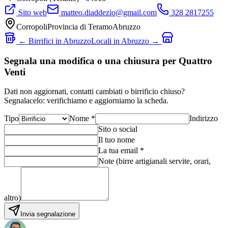
Sito web
matteo.diaddezio@gmail.com
328 2817255
Corropoli
Provincia di
Teramo
Abruzzo
← Birrifici in
Abruzzo
Locali in
Abruzzo
→
Segnala una modifica o una chiusura per Quattro
Venti
Dati non aggiornati, contatti cambiati o birrificio chiuso?
Segnalacelo: verifichiamo e aggiorniamo la scheda.
Tipo
Nome *
Indirizzo
Sito o social
Il tuo nome
La tua email *
Note (birre artigianali servite, orari,
altro)
Invia segnalazione