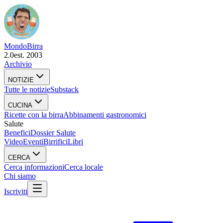
Mondo
Birra
2.0
est. 2003
Archivio
NOTIZIE
Tutte le notizie
Substack
CUCINA
Ricette con la birra
Abbinamenti gastronomici
Salute
Benefici
Dossier Salute
Video
Eventi
Birrifici
Libri
CERCA
Cerca informazioni
Cerca locale
Chi siamo
Iscriviti