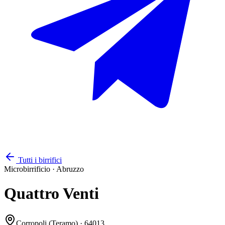
Tutti i birrifici
Microbirrificio
·
Abruzzo
Quattro Venti
Corropoli
(Teramo)
· 64013