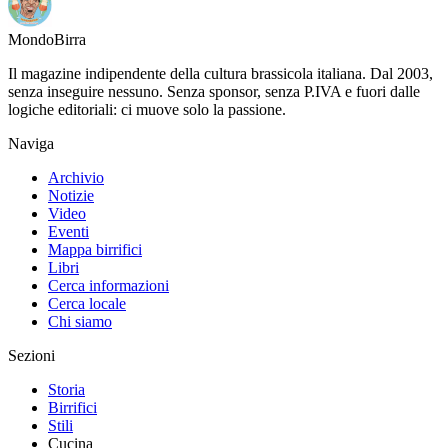
Mondo
Birra
Il magazine indipendente della cultura brassicola italiana. Dal 2003,
senza inseguire nessuno. Senza sponsor, senza P.IVA e fuori dalle
logiche editoriali: ci muove solo la passione.
Naviga
Archivio
Notizie
Video
Eventi
Mappa birrifici
Libri
Cerca informazioni
Cerca locale
Chi siamo
Sezioni
Storia
Birrifici
Stili
Cucina