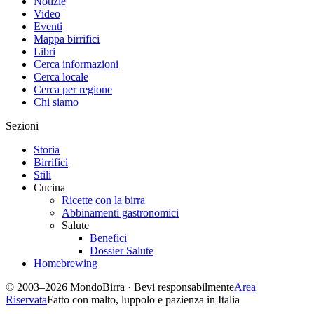
Notizie
Video
Eventi
Mappa birrifici
Libri
Cerca informazioni
Cerca locale
Cerca per regione
Chi siamo
Sezioni
Storia
Birrifici
Stili
Cucina
Ricette con la birra
Abbinamenti gastronomici
Salute
Benefici
Dossier Salute
Homebrewing
© 2003–2026 MondoBirra · Bevi responsabilmente
Area
Riservata
Fatto con malto, luppolo e pazienza in Italia