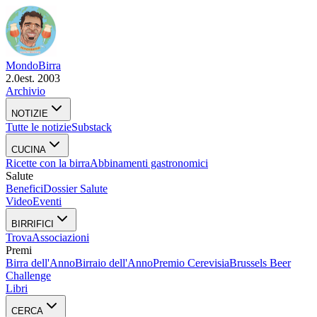
Mondo
Birra
2.0
est. 2003
Archivio
NOTIZIE
Tutte le notizie
Substack
CUCINA
Ricette con la birra
Abbinamenti gastronomici
Salute
Benefici
Dossier Salute
Video
Eventi
BIRRIFICI
Trova
Associazioni
Premi
Birra dell'Anno
Birraio dell'Anno
Premio Cerevisia
Brussels Beer
Challenge
Libri
CERCA