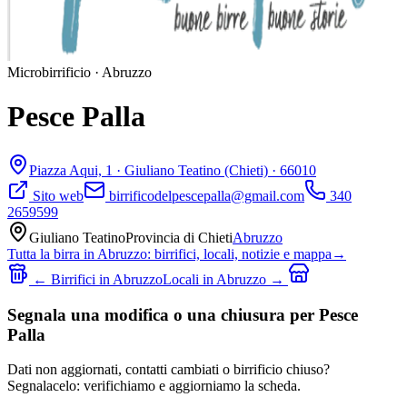
Microbirrificio
·
Abruzzo
Pesce Palla
Piazza Aqui, 1 ·
Giuliano Teatino
(Chieti)
· 66010
Sito web
birrificodelpescepalla@gmail.com
340
2659599
Giuliano Teatino
Provincia di
Chieti
Abruzzo
Tutta la birra in
Abruzzo
: birrifici, locali, notizie e mappa
→
← Birrifici in
Abruzzo
Locali in
Abruzzo
→
Segnala una modifica o una chiusura per Pesce
Palla
Dati non aggiornati, contatti cambiati o birrificio chiuso?
Segnalacelo: verifichiamo e aggiorniamo la scheda.