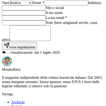
Tipo
Nome *
Indirizzo
Sito o social
Il tuo nome
La tua email *
Note (birre artigianali servite, orari,
altro)
Invia segnalazione
👁
…
visualizzazioni
· dal 1 luglio 2026
Mondo
Birra
Il magazine indipendente della cultura brassicola italiana. Dal 2003,
senza inseguire nessuno. Senza sponsor, senza P.IVA e fuori dalle
logiche editoriali: ci muove solo la passione.
Naviga
Archivio