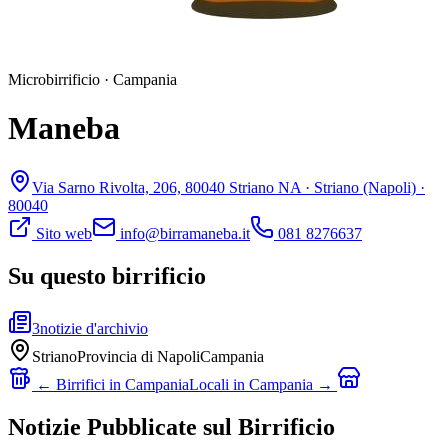
Microbirrificio
·
Campania
Maneba
Via Sarno Rivolta, 206, 80040 Striano NA ·
Striano
(Napoli)
·
80040
Sito web
info@birramaneba.it
081 8276637
Su questo birrificio
3
notizie d'archivio
Striano
Provincia di
Napoli
Campania
← Birrifici in
Campania
Locali in
Campania
→
Notizie Pubblicate sul
Birrificio