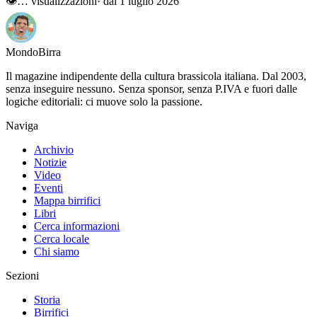
👁
…
visualizzazioni
· dal 1 luglio 2026
Mondo
Birra
Il magazine indipendente della cultura brassicola italiana. Dal 2003,
senza inseguire nessuno. Senza sponsor, senza P.IVA e fuori dalle
logiche editoriali: ci muove solo la passione.
Naviga
Archivio
Notizie
Video
Eventi
Mappa birrifici
Libri
Cerca informazioni
Cerca locale
Chi siamo
Sezioni
Storia
Birrifici