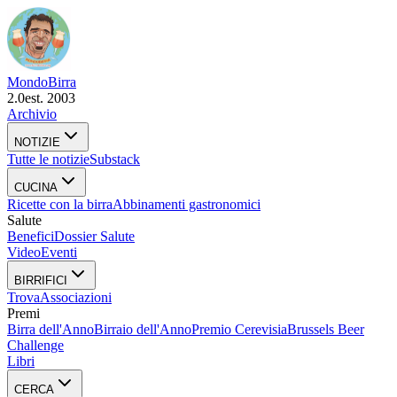
Mondo
Birra
2.0
est. 2003
Archivio
NOTIZIE
Tutte le notizie
Substack
CUCINA
Ricette con la birra
Abbinamenti gastronomici
Salute
Benefici
Dossier Salute
Video
Eventi
BIRRIFICI
Trova
Associazioni
Premi
Birra dell'Anno
Birraio dell'Anno
Premio Cerevisia
Brussels Beer
Challenge
Libri
CERCA