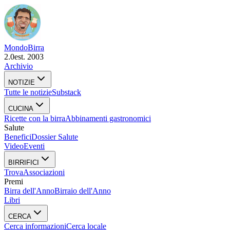
Mondo
Birra
2.0
est. 2003
Archivio
NOTIZIE
Tutte le notizie
Substack
CUCINA
Ricette con la birra
Abbinamenti gastronomici
Salute
Benefici
Dossier Salute
Video
Eventi
BIRRIFICI
Trova
Associazioni
Premi
Birra dell'Anno
Birraio dell'Anno
Libri
CERCA
Cerca informazioni
Cerca locale