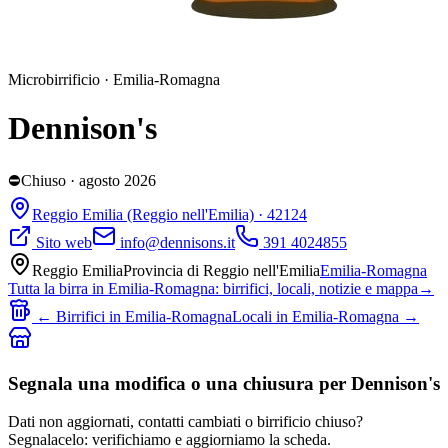
Microbirrificio
·
Emilia-Romagna
Dennison's
⛔
Chiuso
· agosto 2026
Reggio Emilia
(Reggio nell'Emilia)
· 42124
Sito web
info@dennisons.it
391 4024855
Reggio Emilia
Provincia di
Reggio nell'Emilia
Emilia-Romagna
Tutta la birra in
Emilia-Romagna
: birrifici, locali, notizie e mappa
→
← Birrifici in
Emilia-Romagna
Locali in
Emilia-Romagna
→
Segnala una modifica o una chiusura per Dennison's
Dati non aggiornati, contatti cambiati o birrificio chiuso?
Segnalacelo: verifichiamo e aggiorniamo la scheda.