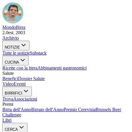
Mondo
Birra
2.0
est. 2003
Archivio
NOTIZIE
Tutte le notizie
Substack
CUCINA
Ricette con la birra
Abbinamenti gastronomici
Salute
Benefici
Dossier Salute
Video
Eventi
BIRRIFICI
Trova
Associazioni
Premi
Birra dell'Anno
Birraio dell'Anno
Premio Cerevisia
Brussels Beer
Challenge
Libri
CERCA