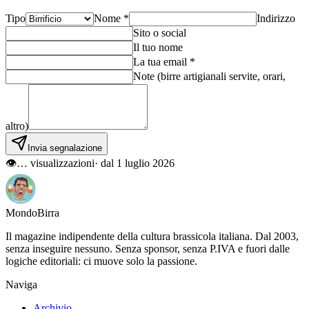
Tipo
Nome *
Indirizzo
Sito o social
Il tuo nome
La tua email *
Note (birre artigianali servite, orari,
altro)
Invia segnalazione
👁
…
visualizzazioni
· dal 1 luglio 2026
Mondo
Birra
Il magazine indipendente della cultura brassicola italiana. Dal 2003,
senza inseguire nessuno. Senza sponsor, senza P.IVA e fuori dalle
logiche editoriali: ci muove solo la passione.
Naviga
Archivio