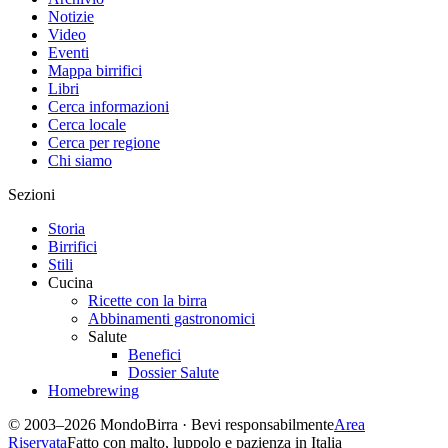
Notizie
Video
Eventi
Mappa birrifici
Libri
Cerca informazioni
Cerca locale
Cerca per regione
Chi siamo
Sezioni
Storia
Birrifici
Stili
Cucina
Ricette con la birra
Abbinamenti gastronomici
Salute
Benefici
Dossier Salute
Homebrewing
© 2003–2026 MondoBirra · Bevi responsabilmente
Area
Riservata
Fatto con malto, luppolo e pazienza in Italia