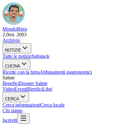
Mondo
Birra
2.0
est. 2003
Archivio
NOTIZIE
Tutte le notizie
Substack
CUCINA
Ricette con la birra
Abbinamenti gastronomici
Salute
Benefici
Dossier Salute
Video
Eventi
Birrifici
Libri
CERCA
Cerca informazioni
Cerca locale
Chi siamo
Iscriviti