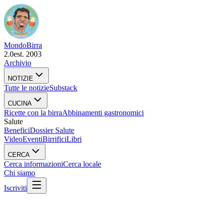
Mondo
Birra
2.0
est. 2003
Archivio
NOTIZIE
Tutte le notizie
Substack
CUCINA
Ricette con la birra
Abbinamenti gastronomici
Salute
Benefici
Dossier Salute
Video
Eventi
Birrifici
Libri
CERCA
Cerca informazioni
Cerca locale
Chi siamo
Iscriviti