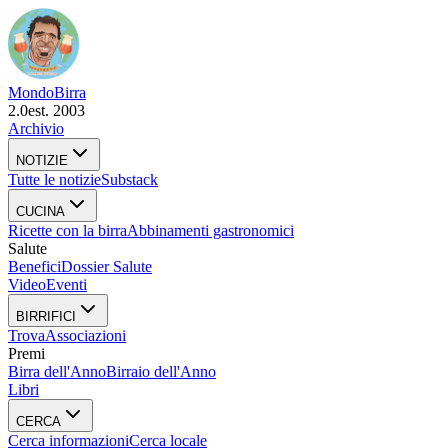
Mondo
Birra
2.0
est. 2003
Archivio
NOTIZIE
Tutte le notizie
Substack
CUCINA
Ricette con la birra
Abbinamenti gastronomici
Salute
Benefici
Dossier Salute
Video
Eventi
BIRRIFICI
Trova
Associazioni
Premi
Birra dell'Anno
Birraio dell'Anno
Libri
CERCA
Cerca informazioni
Cerca locale