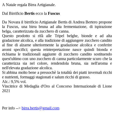
A Natale regala Birra Artigianale.
Dal Birrificio
Bertis
ecco la
Fuscus
Da Novara il birrificio Artigianale Bertis di Andrea Bertero propone
la Fuscus, una birra bruna ad alta fermentazione, di ispirazione
belga, caratterizzata da zucchero di canna.
Questo prodotto si rifà alle Tripel belghe, bionde e ad alta
gradazione alcolica, e alla tradizione di aggiungere zucchero candito
al fine di alzarne ulteriormente la gradazione alcolica e conferire
aromi specifici; questa reinterpretazione nasce quindi bionda e
richiama le tradizionali aggiunte di zucchero candito sostituendo
quest'ultimo con uno zucchero di canna particolarmente scuro che la
caratterizza sia nel colore, rendendola bruna, sia nell'aroma e
nell'elevata gradazione alcolica.
Si abbina molto bene a pressochè la totalità dei piatti invernali ricchi
e nutrienti, formaggi stagionati e salum ricchi di grasso.
Alc.: 9,5% vol.
Vincitrice di Medaglia d'Oro al Concorso Internazionale di Lione
2021
Per info -->
birra.bertis@gmail.com