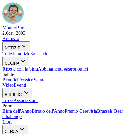
Mondo
Birra
2.0
est. 2003
Archivio
NOTIZIE
Tutte le notizie
Substack
CUCINA
Ricette con la birra
Abbinamenti gastronomici
Salute
Benefici
Dossier Salute
Video
Eventi
BIRRIFICI
Trova
Associazioni
Premi
Birra dell'Anno
Birraio dell'Anno
Premio Cerevisia
Brussels Beer
Challenge
Libri
CERCA