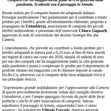
pandemia. Si attende ora il passaggio in Senato.
Buone notizie per il comparto brassicolo artigianale italiano.
Prosegue positivamente l’iter parlamentare per il contributo a fondo
perduto per i birrifici, grazie all'emendamento elaborato, proposto e
propugnato da
Unionbirrai
, associazione di categoria dei piccoli
birrifici indipendenti, e presentato dell’onorevole
Chiara Gagnarli
,
approvato in sede di conversione del decreto Sostegni Bis alla
Camera.
L’emendamento, che prevede un contributo a fondo perduto per i
birrifici artigianali in misura pari a 0,23 euro al litro di birra inseriti
nei registri di carico nel corso del 2020, stanzia 10 milioni di euro
per uno dei comparti che ha maggiormente patito la crisi generata
dalla pandemia e punta a compensare le perdite per il deperimento di
prodotto rimasto nei magazzini con le chiusure imposte al canale
Ho.Re.Ca, attraverso cui il comparto della birra artigianale trova il
suo principale sbocco.
“Esprimiamo grande soddisfazione per l’approvazione alla Camera
di questo provvedimento fortemente voluto dal consiglio direttivo
Unionbirrai, e per l’ampio appoggio ricevuto da parte delle forze
politiche e anche di altre associazioni di categoria. Adesso
aspettiamo il passaggio in Senato, augurandoci non ci siano
sorprese -
ha sottolineato
Vittorio Ferraris
, direttore generale