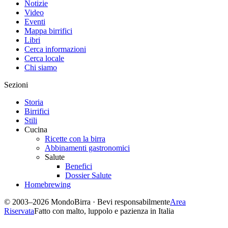
Notizie
Video
Eventi
Mappa birrifici
Libri
Cerca informazioni
Cerca locale
Chi siamo
Sezioni
Storia
Birrifici
Stili
Cucina
Ricette con la birra
Abbinamenti gastronomici
Salute
Benefici
Dossier Salute
Homebrewing
© 2003–2026 MondoBirra · Bevi responsabilmente
Area
Riservata
Fatto con malto, luppolo e pazienza in Italia