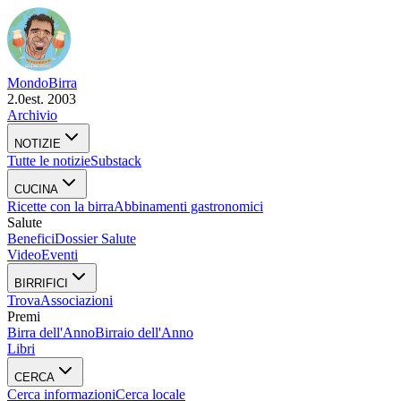
Mondo
Birra
2.0
est. 2003
Archivio
NOTIZIE
Tutte le notizie
Substack
CUCINA
Ricette con la birra
Abbinamenti gastronomici
Salute
Benefici
Dossier Salute
Video
Eventi
BIRRIFICI
Trova
Associazioni
Premi
Birra dell'Anno
Birraio dell'Anno
Libri
CERCA
Cerca informazioni
Cerca locale